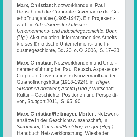
Marx, Christian
: Netz­werk­han­deln: Paul
Reusch und die Cor­po­ra­te Go­ver­nan­ce der Gu­
te­hoff­nungs­hüt­te (1905-1947). Ein Pro­jekt­ent­
wurf, in:
Arbeitskreis für kritische
Unternehmens- und Industriegeschichte, Bonn
(Hg.)
: Ak­ku­mu­la­ti­on. In­for­ma­tio­nen des Ar­beits­
krei­ses für kri­ti­sche Un­ter­neh­mens- und In­
dustrie­ge­schich­te, Bd. 23, o. O. 2006, S. 17–23.
Marx, Christian
: Netz­werk­han­deln und Un­ter­
neh­mens­füh­rung bei Paul Reusch. As­pek­te der
Cor­po­ra­te Go­ver­nan­ce im Kon­zern­auf­bau der
Gu­te­hoff­nungs­hüt­te (1918-1924), in:
Hilger,
Susanne/Landwehr, Achim (Hgg.)
: Wirt­schaft –
Kul­tur – Ge­schich­te. Po­si­tio­nen und Per­spek­ti­
ven, Stuttgart 2011, S. 65–90.
Marx, Christian/Reitmayer, Morten
: Netz­werk­
an­sät­ze in der Ge­schichts­wis­sen­schaft, in:
Stegbauer, Christian/Häußling, Roger (Hgg.)
:
Hand­buch Netz­werk­for­schung, Wiesbaden