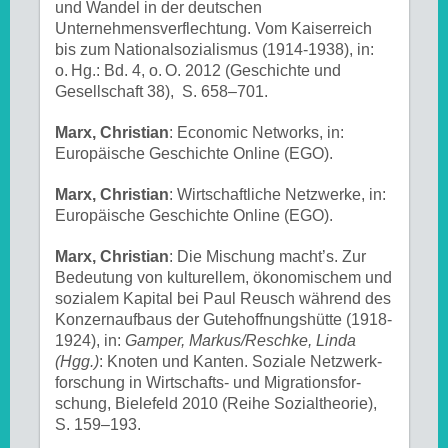
und Wandel in der deutschen
Unternehmensverflechtung. Vom Kaiserreich
bis zum Nationalsozialismus (1914-1938), in:
o. Hg.: Bd. 4, o. O. 2012 (Geschichte und
Gesellschaft 38), S. 658–701.
Marx, Christian
: Economic Networks, in:
Europäische Geschichte Online (EGO).
Marx, Christian
: Wirtschaftliche Netzwerke, in:
Europäische Geschichte Online (EGO).
Marx, Christian
: Die Mi­schung macht’s. Zur
Be­deu­tung von kul­tu­rel­lem, öko­no­mi­schem und
so­zia­lem Ka­pi­tal bei Paul Reusch wäh­rend des
Kon­zern­auf­baus der Gu­te­hoff­nungs­hüt­te (1918-
1924), in:
Gamper, Markus/Reschke, Linda
(Hgg.)
: Kno­ten und Kan­ten. So­zia­le Netz­werk­
for­schung in Wirt­schafts- und Mi­gra­ti­ons­for­
schung, Bielefeld 2010 (Reihe So­zi­al­theo­rie),
S. 159–193.