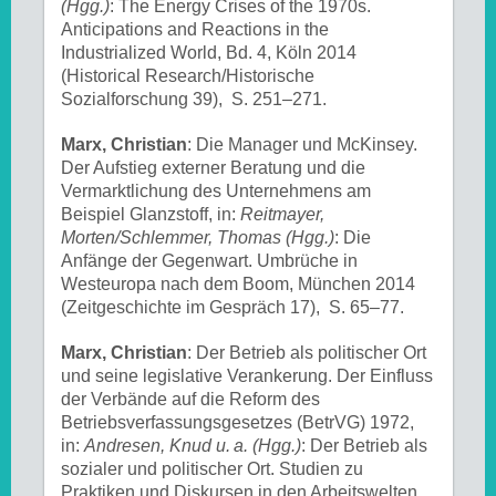
(Hgg.)
: The Energy Crises of the 1970s.
Anticipations and Reactions in the
Industrialized World, Bd. 4, Köln 2014
(Historical Research/Historische
Sozialforschung 39), S. 251–271.
Marx, Christian
: Die Manager und McKinsey.
Der Aufstieg externer Beratung und die
Vermarktlichung des Unternehmens am
Beispiel Glanzstoff, in:
Reitmayer,
Morten/Schlemmer, Thomas (Hgg.)
: Die
Anfänge der Gegenwart. Umbrüche in
Westeuropa nach dem Boom, München 2014
(Zeitgeschichte im Gespräch 17), S. 65–77.
Marx, Christian
: Der Betrieb als politischer Ort
und seine legislative Verankerung. Der Einfluss
der Verbände auf die Reform des
Betriebsverfassungsgesetzes (BetrVG) 1972,
in:
Andresen, Knud u. a. (Hgg.)
: Der Betrieb als
sozialer und politischer Ort. Studien zu
Praktiken und Diskursen in den Arbeitswelten