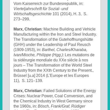
Vom Kaiserreich zur Bundesrepublik, in:
Vierteljahrschrift für Sozial- und
Wirtschaftsgeschichte
101 (2014), H. 3, S.
273–299.
Marx, Christian
: Machine Building and Vehicle
Manufacturing within the Iron and Steel Industry.
The Transformation of the Gutehoffnungshütte
(GHH) under the Leadership of Paul Reusch
(1909-1953), in:
Barthel, Charles/Kharaba,
Ivan/Mioche, Philippe (Hgg.)
: Les mutations de
la sidérurgie mondiale du XXe siècle à nos
jours – The Transformation of the World Steel
Industry from the XXth Century to the Present.,
Brüssel [u.a] 2014 (L’Europe et les Europes
11), S. 121–139.
Marx, Christian
: Failed Solutions of the Energy
Crises: Nuclear Power, Coal Conversion, and
the Chemical Industry in West Germany since
the 1960s, in:
Bösch, Frank/Graf, Rüdiger