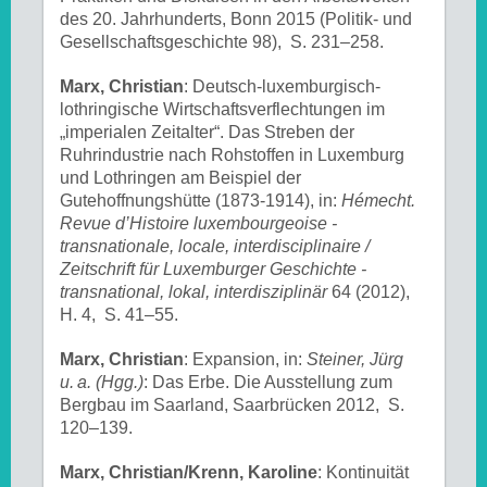
des 20. Jahrhunderts, Bonn 2015 (Politik- und
Gesellschaftsgeschichte 98), S. 231–258.
Marx, Christian
: Deutsch-luxemburgisch-
lothringische Wirtschaftsverflechtungen im
„imperialen Zeitalter“. Das Streben der
Ruhrindustrie nach Rohstoffen in Luxemburg
und Lothringen am Beispiel der
Gutehoffnungshütte (1873-1914), in:
Hémecht.
Revue d’Histoire luxembourgeoise -
transnationale, locale, interdisciplinaire /
Zeitschrift für Luxemburger Geschichte -
transnational, lokal, interdisziplinär
64 (2012),
H. 4, S. 41–55.
Marx, Christian
: Ex­pan­si­on, in:
Steiner, Jürg
u. a. (Hgg.)
: Das Erbe. Die Aus­stel­lung zum
Berg­bau im Saar­land, Saarbrücken 2012, S.
120–139.
Marx, Christian/Krenn, Karoline
: Kontinuität