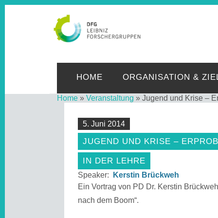
LE
HOME
ORGANISATION & ZIE
Home
»
Veranstaltung
»
Jugend und Krise – Er
5. Juni 2014
JUGEND UND KRISE – ERPROB
IN DER LEHRE
Speaker:
Kerstin Brückweh
Ein Vortrag von PD Dr. Kerstin Brückwe
nach dem Boom“.