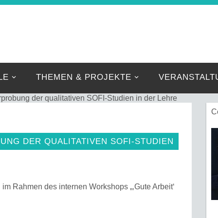
IBNIZ-FORSCHER
Eine weitere FZE Websites Website
LE
THEMEN & PROJEKTE
VERANSTALT
probung der qualitativen SOFI-Studien in der Lehre
C
UNG DER QUALITATIVEN SOFI-STUDIEN
h im Rahmen des internen Workshops „‚Gute Arbeit‘