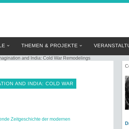
IBNIZ-FORSCHER
Eine weitere FZE Websites Website
LE
THEMEN & PROJEKTE
VERANSTALT
agination and India: Cold War Remodelings
C
TION AND INDIA: COLD WAR
ende Zeitgeschichte der modernen
D