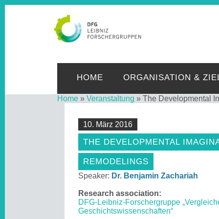
LE
HOME
ORGANISATION & ZIE
Home
»
Veranstaltung
»
The Developmental Im
10. März 2016
THE DEVELOPMENTAL IMAGINA
REMODELINGS
Speaker:
Dr. Benjamin Zachariah
Research association:
DFG-Leibniz-Forschergruppe „Vergleich
Geschichtswissenschaften“