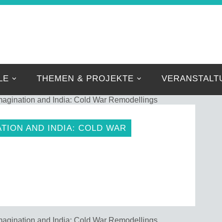
IBNIZ-FORSCHER
Eine weitere FZE Websites Website
LE
THEMEN & PROJEKTE
VERANSTALT
agination and India: Cold War Remodellings
TION AND INDIA: COLD WAR
agination and India: Cold War Remodellings