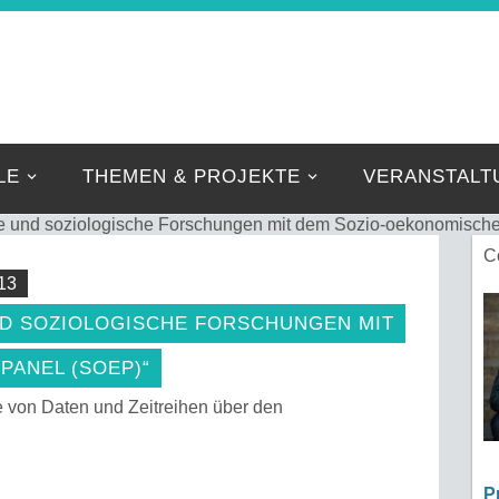
IBNIZ-FORSCHER
Eine weitere FZE Websites Website
LE
THEMEN & PROJEKTE
VERANSTALT
e und soziologische Forschungen mit dem Sozio-oekonomisch
C
13
D SOZIOLOGISCHE FORSCHUNGEN MIT
PANEL (SOEP)“
 von Daten und Zeitreihen über den
P